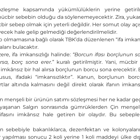
zleşme kapsamında yükümlülüklerin yerine getiril
ücbir sebebin olduğu da söylenemeyecektir. Zira, yuka
bir sebep olmak için yeterli değildir. Her somut olay aç
ecek hale gelip gelmediği değerlendirilmelidir.
up olmamasına bağlı olarak TBK’da düzenlenen “ifa imkans
alanı bulacaktır.
re, ifa imkansızlığı halinde:
“Borcun ifası borçlunun s
sa, borç sona erer.”
kuralı getirilmiştir. Yani, mücbi
i imkânsız bir hal alırsa borçlunun borcu sona erecektir.
us, ifadaki “imkansızlıktır”. Kanun, borçlunun bor
lar altında kalmasını değil direkt olarak ifanın imkansı
in menşeli bir ürünün satımı sözleşmesi her ne kadar geç
e yaşanan Salgın sonrasında gümrüklerden Çin menşel
fasını imkânsız hale getiren bir olaydır. Bu sebeple 
n sebebiyle bakanlıklarca, dezenfektan ve kolonyaları
r yapılması sonucu 2 koli yerine 1 koli maddeyi ülke dı