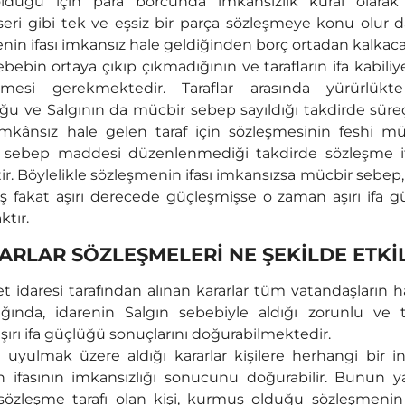
lduğu için para borcunda imkânsızlık kural olarak
eri gibi tek ve eşsiz bir parça sözleşmeye konu olur d
nin ifası imkansız hale geldiğinden borç ortadan kalkaca
bin ortaya çıkıp çıkmadığının ve tarafların ifa kabiliye
ilmesi gerekmektedir. Taraflar arasında yürürlükt
 ve Salgının da mücbir sebep sayıldığı takdirde süre
imkânsız hale gelen taraf için sözleşmesinin feshi 
r sebep maddesi düzenlenmediği takdirde sözleşme if
ir. Böylelikle sözleşmenin ifası imkansızsa mücbir sebep
ş fakat aşırı derecede güçleşmişse o zaman aşırı ifa 
tır.
RARLAR SÖZLEŞMELERİ NE ŞEKİLDE ETKİ
daresi tarafından alınan kararlar tüm vatandaşların h
şığında, idarenin Salgın sebebiyle aldığı zorunlu ve 
 aşırı ifa güçlüğü sonuçlarını doğurabilmektedir.
yulmak üzere aldığı kararlar kişilere herhangi bir ini
n ifasının imkansızlığı sonucunu doğurabilir. Bunun y
ı sözleşme tarafı olan kişi, kurmuş olduğu sözleşmenin 