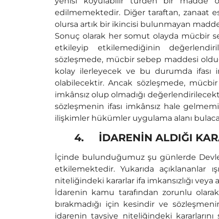
yenisi koyulabilir türden bir madde o
edilmemektedir. Diğer taraftan, zanaat es
olursa artık bir ikincisi bulunmayan madde
Sonuç olarak her somut olayda mücbir sebe
etkileyip etkilemediğinin değerlendir
sözleşmede, mücbir sebep maddesi olduğu
kolay ilerleyecek ve bu durumda ifası 
olabilecektir. Ancak sözleşmede, mücbi
imkânsız olup olmadığı değerlendirilecekt
sözleşmenin ifası imkânsız hale gelmemi
ilişkimler hükümler uygulama alanı bulacak
4.
İDARENİN ALDIĞI KA
İçinde bulunduğumuz şu günlerde Devlet i
etkilemektedir. Yukarıda açıklananlar ı
niteliğindeki kararlar ifa imkansızlığı veya
İdarenin kamu tarafından zorunlu olarak u
bırakmadığı için kesindir ve sözleşmeni
idarenin tavsiye niteliğindeki kararların