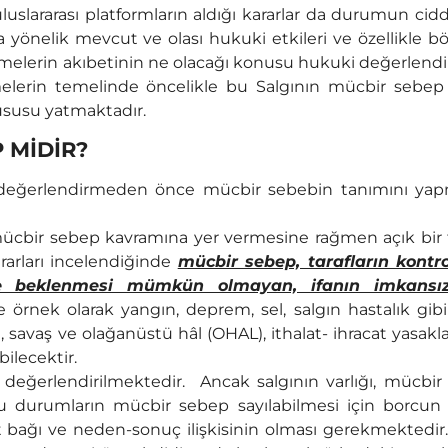
uluslararası platformların aldığı kararlar da durumun cidd
a yönelik mevcut ve olası hukuki etkileri ve özellikle bö
melerin akıbetinin ne olacağı konusu hukuki değerlend
elerin temelinde öncelikle bu Salgının mücbir sebep 
ususu yatmaktadır.
 MİDİR?
 değerlendirmeden önce mücbir sebebin tanımını ya
 mücbir sebep kavramına yer vermesine rağmen açık bir
rarları incelendiğinde
mücbir sebep, tarafların kontr
e beklenmesi mümkün olmayan, ifanın imkansız
örnek olarak yangın, deprem, sel, salgın hastalık gib
im, savaş ve olağanüstü hâl (OHAL), ithalat- ihracat yasakl
ilecektir.
değerlendirilmektedir. Ancak salgının varlığı, mücbir
 Bu durumların mücbir sebep sayılabilmesi için borcun
yet bağı ve neden-sonuç ilişkisinin olması gerekmektedir