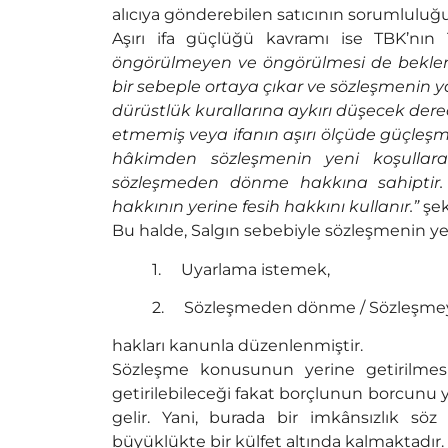
alıcıya gönderebilen satıcının sorumlulu
Aşırı ifa güçlüğü kavramı ise TBK’nın
öngörülmeyen ve öngörülmesi de bekl
bir sebeple ortaya çıkar ve sözleşmenin y
dürüstlük kurallarına aykırı düşecek dere
etmemiş veya ifanın aşırı ölçüde güçleşme
hâkimden sözleşmenin yeni koşullar
sözleşmeden dönme hakkına sahiptir. 
hakkının yerine fesih hakkını kullanır.”
şek
Bu halde, Salgın sebebiyle sözleşmenin yerin
1. Uyarlama istemek,
2. Sözleşmeden dönme / Sözleşme
hakları kanunla düzenlenmiştir.
Sözleşme konusunun yerine getirilmesi
getirilebileceği fakat borçlunun borcunu 
gelir. Yani, burada bir imkânsızlık s
büyüklükte bir külfet altında kalmaktadır.