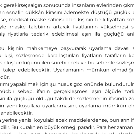
k gerekirse; salgın sonucunda insanların evlerinden çı
an esnafın dükkân kirasını ödemekte düştüğü güçlük, aş
, medikal maske satıcısı olan kişinin belli fiyattan s
le maske talebinin artarak fiyatlarının yükselmesi 
 fiyatlarla tedarik edebilmesi aşırı ifa güçlüğü an
mlusu kişinin mahkemeye başvurarak uyarlama davası 
şi, sözleşmede kararlaştırılan fiyatların tarafların k
lik oluşturduğunu ileri sürebilecek ve bu sebeple sözle
ini talep edebilecektir. Uyarlamanın mümkün olmadığı
dür.
ayrımı yapabilmek için şu husus göz önünde bulundurulm
ücbir sebep, ifanın gerçekleşmesi aşırı ölçüde zorl
şırı ifa güçlüğü olduğu takdirde sözleşmenin ifasında z
in yeni koşullara uyarlanmasını; uyarlama mümkün ol
nabilecektir.
 yerine yenisi koyulabilecek maddelerdense, bunların i
lir. Bu kuralın en büyük örneği paradır. Para her zaman