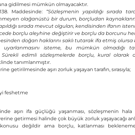
ğuna gidilmesi mümkün olmayacaktır.
 138. Maddesinde:
“Sözleşmenin yapıldığı sırada tara
enmeyen olağanüstü bir durum, borçludan kaynakla
apıldığı sırada mevcut olguları, kendisinden ifanın iste
cede borçlu aleyhine değiştirir ve borçlu da borcunu he
sinden doğan haklarını saklı tutarak ifa etmiş olursa 
a uyarlanmasını isteme, bu mümkün olmadığı ta
Sürekli edimli sözleşmelerde borçlu, kural olarak
linde tanımlanmıştır.
e getirilmesinde aşırı zorluk yaşayan tarafın, sırasıyla;
yi feshetme
nde aşırı ifa güçlüğü yaşanması, sözleşmenin hala 
yerine getirmesi halinde çok büyük zorluk yaşayacağı a
öz konusu değildir ama borçlu, katlanması beklenem