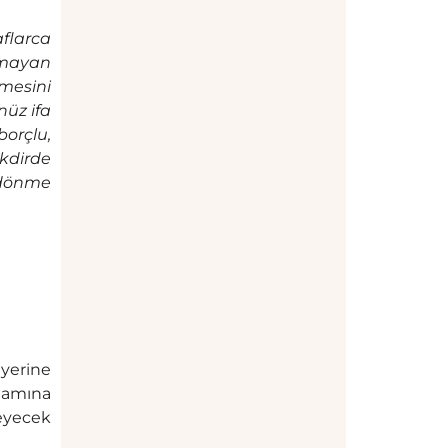
flarca
nmayan
nmesini
nüz ifa
borçlu,
kdirde
 dönme
yerine
nlamına
eyecek