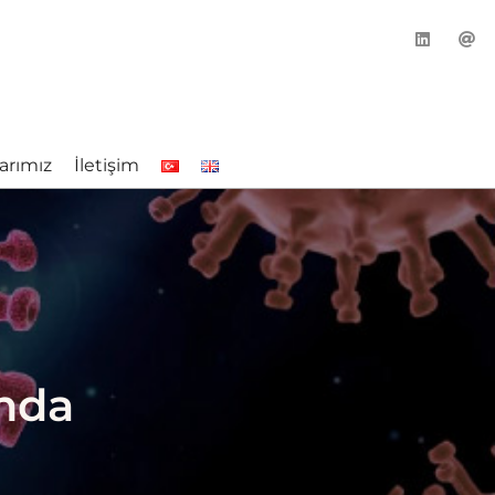
arımız
İletişim
nda