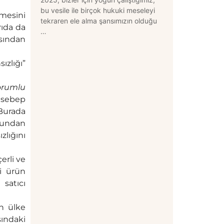
bu vesile ile birçok hukuki meseleyi
mesini
tekraren ele alma şansımızın olduğu
rıda da
…
ısından
ızlığı”
orumlu
r sebep
 Burada
cundan
zlığını
erli ve
i ürün
satıcı
n ülke
şındaki