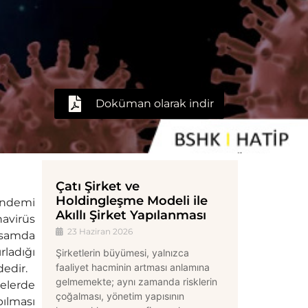
Doküman olarak indir
Çatı Şirket ve
Holdingleşme Modeli ile
pandemi
Akıllı Şirket Yapılanması
navirüs
23 Haziran 2026
apsamda
rladığı
Şirketlerin büyümesi, yalnızca
faaliyet hacminin artması anlamına
dedir.
gelmemekte; aynı zamanda risklerin
kelerde
çoğalması, yönetim yapısının
ılması