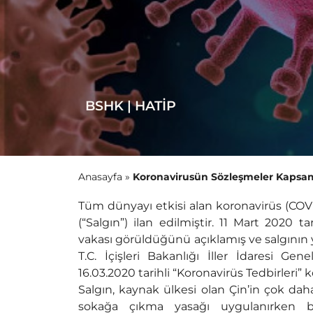
BSHK | HATİP
Anasayfa
»
Koronavirusün Sözleşmeler Kapsam
Tüm dünyayı etkisi alan koronavirüs (CO
(“Salgın”) ilan edilmiştir. 11 Mart 2020 
vakası görüldüğünü açıklamış ve salgının 
T.C. İçişleri Bakanlığı İller İdaresi Ge
16.03.2020 tarihli “Koronavirüs Tedbirleri”
Salgın, kaynak ülkesi olan Çin’in çok daha
sokağa çıkma yasağı uygulanırken bazı