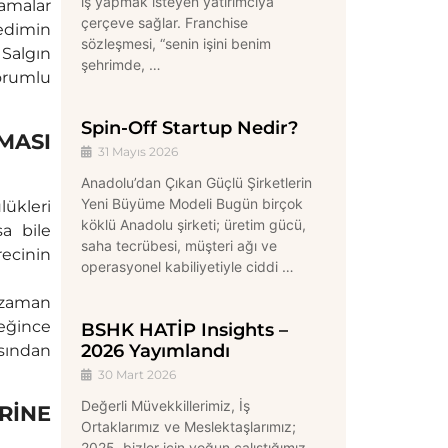
iş yapmak isteyen yatırımcıya
lamalar
çerçeve sağlar. Franchise
edimin
sözleşmesi, “senin işini benim
Salgın
şehrimde, …
sorumlu
Spin-Off Startup Nedir?
MASI
31 Mayıs 2026
Anadolu’dan Çıkan Güçlü Şirketlerin
Yeni Büyüme Modeli Bugün birçok
ükleri
köklü Anadolu şirketi; üretim gücü,
a bile
saha tecrübesi, müşteri ağı ve
recinin
operasyonel kabiliyetiyle ciddi …
 zaman
reğince
BSHK HATİP Insights –
2026 Yayımlandı
sından
30 Mart 2026
Değerli Müvekkillerimiz, İş
RİNE
Ortaklarımız ve Meslektaşlarımız;
2025, bizler için yoğun çalıştığımız,