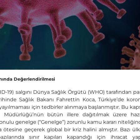
ında Değerlendirilmesi
VID-19) salgını Dünya Sağlık Örgütü (WHO) tarafından 
tarihinde Sağlık Bakanı Fahrettin Koca, Türkiye’de koro
yayılmaması için tedbirler alınmaya başlanmıştır. Bu k
nel Müdürlüğü’nün bütün illere dağıtılmak üzere hazı
 konulu genelge (“Genelge”) zorunlu kamu kararı niteliğin
 ötesine geçerek global bir kriz halini almıştır. Bazı ül
larında sınır kapıları kapandığı için ihracat yap