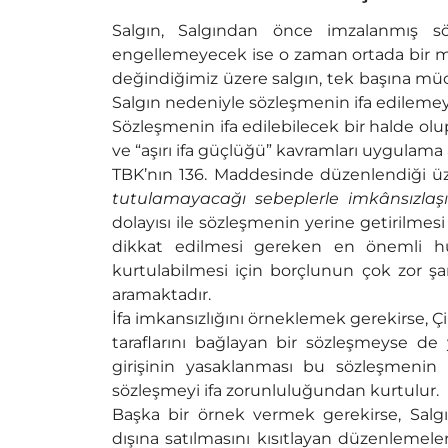
Salgın, Salgından önce imzalanmış sö
engellemeyecek ise o zaman ortada bir m
değindiğimiz üzere salgın, tek başına müc
Salgın nedeniyle sözleşmenin ifa edilemey
Sözleşmenin ifa edilebilecek bir halde ol
ve “aşırı ifa güçlüğü” kavramları uygulama 
TBK’nın 136. Maddesinde düzenlendiği üze
tutulamayacağı sebeplerle imkânsızlaşır
dolayısı ile sözleşmenin yerine getirilmes
dikkat edilmesi gereken en önemli hus
kurtulabilmesi için borçlunun çok zor şart
aramaktadır.
İfa imkansızlığını örneklemek gerekirse, Ç
taraflarını bağlayan bir sözleşmeyse d
girişinin yasaklanması bu sözleşmenin i
sözleşmeyi ifa zorunluluğundan kurtulur.
Başka bir örnek vermek gerekirse, Salgı
dışına satılmasını kısıtlayan düzenlemele