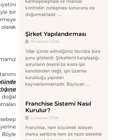
karmaşıklaşması ve finansal
iyetini
kontrolün zorlaşması sonucunu da
yle bir
doğurmaktadır. …
irmeye
olarak
Şirket Yapılandırması
19 Haziran 2026
Yıllar içinde edindiğimiz tecrübe bize
şunu gösterdi: Şirketlerin karşılaştığı
pmamız
sorunların önemli bir kısmı işin
kendisinden değil, işin üzerine
 tanımı
kurulduğu yapıdan
olünde
kaynaklanmaktadır. Büyüyen …
lığına
i doğal
Franchise Sistemi Nasıl
amaları
Kurulur?
2 Haziran 2026
 sebep
 yerine
Franchise, hem büyümek isteyen
marka sahibine hem de hazır sistemle
. Böyle