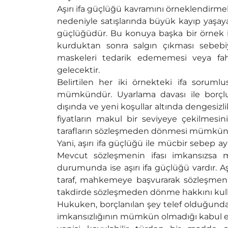
Aşırı ifa güçlüğü kavramını örneklendirme
nedeniyle satışlarında büyük kayıp yaşay
güçlüğüdür. Bu konuya başka bir örnek ise
kurduktan sonra salgın çıkması sebebiy
maskeleri tedarik edememesi veya fahiş
gelecektir.
Belirtilen her iki örnekteki ifa soru
mümkündür. Uyarlama davası ile borçlu ki
dışında ve yeni koşullar altında dengesiz
fiyatların makul bir seviyeye çekilmes
tarafların sözleşmeden dönmesi mümkün
Yani, aşırı ifa güçlüğü ile mücbir sebep 
Mevcut sözleşmenin ifası imkansızsa m
durumunda ise aşırı ifa güçlüğü vardır. A
taraf, mahkemeye başvurarak sözleşmen
takdirde sözleşmeden dönme hakkını kulla
Hukuken, borçlanılan şey telef olduğunda
imkansızlığının mümkün olmadığı kabul edi