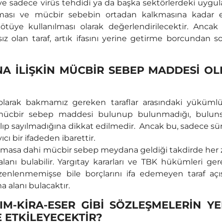
n ve sadece virüs tehdidi ya da başka sektörlerdeki uygu
lması ve mücbir sebebin ortadan kalkmasına kadar 
tüye kullanılması olarak değerlendirilecektir. Ancak 
ız olan taraf, artık ifasını yerine getirme borcundan 
A İLİŞKİN MÜCBİR SEBEP MADDESİ OL
olarak bakmamız gereken taraflar arasındaki yükümlül
 mücbir sebep maddesi bulunup bulunmadığı, buluns
ılıp sayılmadığına dikkat edilmedir. Ancak bu, sadece sü
cı bir ifadeden ibarettir.
lmasa dahi mücbir sebep meydana geldiği takdirde her
anı bulabilir. Yargıtay kararları ve TBK hükümleri ge
lenmemişse bile borçlarını ifa edemeyen taraf açı
 alanı bulacaktır.
M-KİRA-ESER GİBİ SÖZLEŞMELERİN YE
E ETKİLEYECEKTİR?