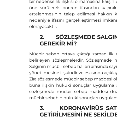
bir nedensellik ilişkisi olmamasına karşı
öne sürülerek borcun ifasından kaçını
ertelenmesinin talep edilmesi hakkın kö
nedeniyle ifasını gerçekleştirmesi imkâns
olmayacaktır.
2.
SÖZLEŞMEDE SALGIN
GEREKİR Mİ?
Mücbir sebep ortaya çıktığı zaman ilk 
belirleyen sözleşmelerdir. Sözleşmede
Salgının mücbir sebep halleri arasında say
yönetilmesine ilişkindir ve esasında açıklayı
Zira sözleşmede mücbir sebep maddesi o
buna ilişkin hukuki sonuçlar uygulama al
sözleşmede mücbir sebep maddesi düzen
mücbir sebebin hukuki sonuçları uygulama
3.
KORONAVİRÜS SATI
GETİRİLMESİNİ NE ŞEKİLD