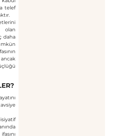
 kabul
a telef
ktır.
tlerini
e olan
ç daha
mümkün
asının
, ancak
güçlüğü
LER?
ayatını
tavsiye
siyatif
anında
ifasını