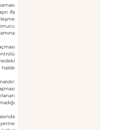
kmaması
ırı ifa
özleşme
sonucu
lamına
açması
ontrolü
şmedeki
 halde
alıdır:
aşması
orlanan
madığı
fasında
 yerine