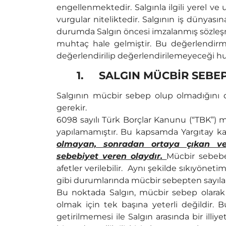
engellenmektedir. Salgınla ilgili yerel ve 
vurgular niteliktedir. Salgının iş dünyasın
durumda Salgın öncesi imzalanmış sözleş
muhtaç hale gelmiştir. Bu değerlendirm
değerlendirilip değerlendirilemeyeceği h
1.
SALGIN MÜCBİR SEBEP
Salgının mücbir sebep olup olmadığını
gerekir.
6098 sayılı Türk Borçlar Kanunu (“TBK”)
yapılamamıştır. Bu kapsamda Yargıtay ka
olmayan, sonradan ortaya çıkan v
sebebiyet veren olaydır.
Mücbir sebebe 
afetler verilebilir. Aynı şekilde sıkıyönet
gibi durumlarında mücbir sebepten sayılab
Bu noktada Salgın, mücbir sebep olarak 
olmak için tek başına yeterli değildir.
getirilmemesi ile Salgın arasında bir illi