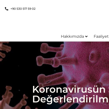
+90 530 517 59 02
Hakkımızda
Faaliyet
Koronavirusün
Değerlendirilm