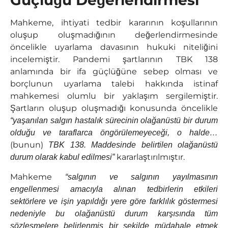
Güçlüğü Değerlendirmesi
Mahkeme, ihtiyati tedbir kararının koşullarının
oluşup oluşmadığının değerlendirmesinde
öncelikle uyarlama davasının hukuki niteliğini
incelemiştir. Pandemi şartlarının TBK 138
anlamında bir ifa güçlüğüne sebep olması ve
borçlunun uyarlama talebi hakkında istinaf
mahkemesi olumlu bir yaklaşım sergilemiştir.
Şartların oluşup oluşmadığı konusunda öncelikle
“yaşanılan salgın hastalık sürecinin olağanüstü bir durum
olduğu ve taraflarca öngörülemeyeceği, o halde…
(bunun)
TBK 138. Maddesinde belirtilen olağanüstü
kararlaştırılmıştır.
durum olarak kabul edilmesi”
Mahkeme
“salgının ve salgının yayılmasının
engellenmesi amacıyla alınan tedbirlerin etkileri
sektörlere ve işin yapıldığı yere göre farklılık göstermesi
nedeniyle bu olağanüstü durum karşısında tüm
sözleşmelere belirlenmiş bir şekilde müdahale etmek