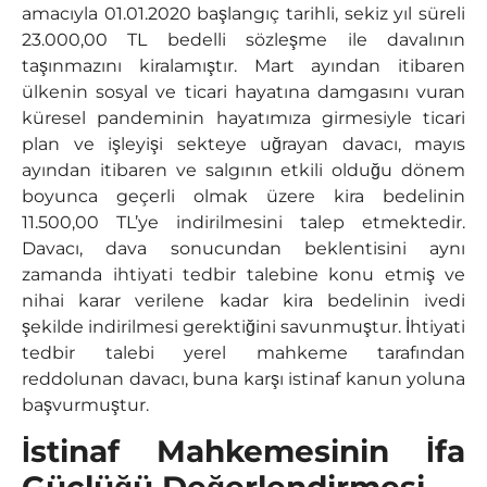
amacıyla 01.01.2020 başlangıç tarihli, sekiz yıl süreli
23.000,00 TL bedelli sözleşme ile davalının
taşınmazını kiralamıştır. Mart ayından itibaren
ülkenin sosyal ve ticari hayatına damgasını vuran
küresel pandeminin hayatımıza girmesiyle ticari
plan ve işleyişi sekteye uğrayan davacı, mayıs
ayından itibaren ve salgının etkili olduğu dönem
boyunca geçerli olmak üzere kira bedelinin
11.500,00 TL’ye indirilmesini talep etmektedir.
Davacı, dava sonucundan beklentisini aynı
zamanda ihtiyati tedbir talebine konu etmiş ve
nihai karar verilene kadar kira bedelinin ivedi
şekilde indirilmesi gerektiğini savunmuştur. İhtiyati
tedbir talebi yerel mahkeme tarafından
reddolunan davacı, buna karşı istinaf kanun yoluna
başvurmuştur.
İstinaf Mahkemesinin İfa