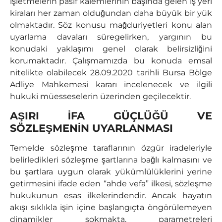
işletmelerin pasif kalemlerinin başında gelen iş yeri
kiraları her zaman olduğundan daha büyük bir yük
olmaktadır. Söz konusu mağduriyetleri konu alan
uyarlama davaları süregelirken, yargının bu
konudaki yaklaşımı genel olarak belirsizliğini
korumaktadır. Çalışmamızda bu konuda emsal
nitelikte olabilecek 28.09.2020 tarihli Bursa Bölge
Adliye Mahkemesi kararı incelenecek ve ilgili
hukuki müesseselerin üzerinden geçilecektir.
AŞIRI İFA GÜÇLÜĞÜ VE
SÖZLEŞMENİN UYARLANMASI
Temelde sözleşme taraflarının özgür iradeleriyle
belirledikleri sözleşme şartlarına bağlı kalmasını ve
bu şartlara uygun olarak yükümlülüklerini yerine
getirmesini ifade eden “ahde vefa” ilkesi, sözleşme
hukukunun esas ilkelerindendir. Ancak hayatın
akışı sıklıkla işin içine başlangıçta öngörülemeyen
dinamikler sokmakta, parametreleri