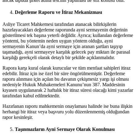
ancak tapuda şirket adına tescilin yapılması ile söz konusu olur.
Değerleme Raporu ve İtiraz Mekanizması
Asliye Ticaret Mahkemesi tarafından atanacak bilirkişilerin
hazırlayacakları değerleme raporunda ayni sermayenin değerinin
gösterilmesi tek başına yeterli değildir. Ayrıca; kullanılan değerleme
yöntemi, bu yöntemin neden uygun yöntem olduğu, ayni
sermayenin Kanun’da ayni sermaye için aranan şartları taşıyıp
taşımadığı, ayni sermayeye karşılık gelecek pay miktarı ile parasal
karşılığı gerekçeli olarak detaylı bir şekilde açıklanmalıdır.
Rapora karşı kural olarak kurucular ve tüm menfaat sahipleri itiraz
edebilir. İtiraz için ise özel bir süre öngörülmemiştir. Değerleme
raporu alınması için açılan bu davanın çekişmesiz yargı işi olması
nedeniyle Hukuk Muhakemeleri Kanunu’nun 387. Maddesinin
kıyasen uygulanarak 2 haftalık bir itiraz süresi olacağı kimi yazarlar
tarafından kabul edilmektedir.
Hazırlanan raporu mahkemenin onaylaması halinde ise buna ilişkin
herhangi bir itiraz veya başvuru yolu düzenlenmemiş olduğundan
rapor kesinleşir.
Taşınmazların Ayni Sermaye Olarak Konulması