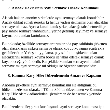
Alacak Haklarının Ayni Sermaye Olarak Konulması
Alacak hakları anonim şirketlerde ayni sermaye olarak konulabilir.
Ancak dikkat etmek gerekir ki henüz vadesi gelmemiş olan alacaklar
sermaye olamaz. Ayrıca kural olarak şirket, alacağı tahsil etmedikçe
pay sahibi sermaye taahhüdünü yerine getirmiş sayılmaz ve sermaye
koyma borcundan kurtulamaz.
Bu noktada; özellikle sermaye arttırımlarında pay sahibinin şirketten
olan alacaklarını şirkete sermaye olarak koyup koyamayacağı akla
gelebilecektir. Yerleşik uygulama, pay sahibinin şirketten olan
alacaklarını sermaye koyma borcu ile takas ederek sermaye olarak
koyabileceği yönündedir. Bu şekilde konulan sermayenin nakdi
sermaye mi ayni sermaye mi olduğu ise öğretide tartışmalıdır.
Kanuna Karşı Hile: Düzenlemenin Amacı ve Kapsamı
Anonim şirketlere ayni sermaye konulmasını ele aldığımız bu
bültenimizde son olarak; TTK m. 356’da düzenlenen ve Kanuna
Karşı Hile olarak adlandırılan işlemlerden de bahsetmek yerinde
olacaktır.
Bu düzenleme ile; şirket kuruluşunda ayni sermaye konulması için