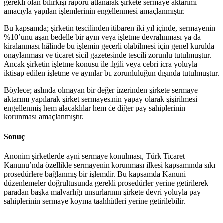
gerekli olan bilirkişi raporu atlanarak şirkete sermaye aktarımı
amacıyla yapılan işlemlerinin engellenmesi amaçlanmıştır.
Bu kapsamda; şirketin tescilinden itibaren iki yıl içinde, sermayenin
%10’unu aşan bedelle bir ayın veya işletme devralınması ya da
kiralanması hâlinde bu işlemin geçerli olabilmesi için genel kurulda
onaylanması ve ticaret sicil gazetesinde tescili zorunlu tutulmuştur.
Ancak şirketin işletme konusu ile ilgili veya cebri icra yoluyla
iktisap edilen işletme ve ayınlar bu zorunluluğun dışında tutulmuştur.
Böylece; aslında olmayan bir değer üzerinden şirkete sermaye
aktarımı yapılarak şirket sermayesinin yapay olarak şişirilmesi
engellenmiş hem alacaklılar hem de diğer pay sahiplerinin
korunması amaçlanmıştır.
Sonuç
Anonim şirketlerde ayni sermaye konulması, Türk Ticaret
Kanunu’nda özellikle sermayenin korunması ilkesi kapsamında sıkı
prosedürlere bağlanmış bir işlemdir. Bu kapsamda Kanuni
düzenlemeler doğrultusunda gerekli prosedürler yerine getirilerek
paradan başka malvarlığı unsurlarının şirkete devri yoluyla pay
sahiplerinin sermaye koyma taahhütleri yerine getirilebilir.