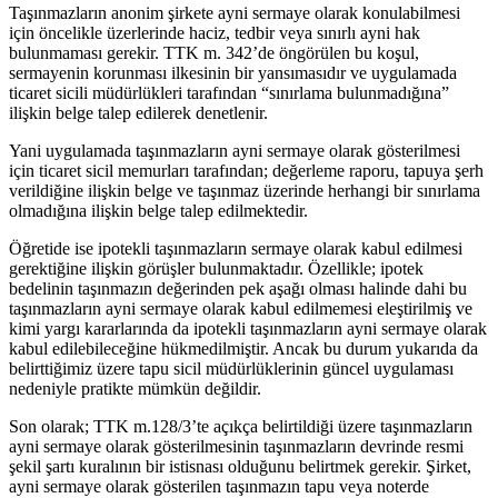
Taşınmazların anonim şirkete ayni sermaye olarak konulabilmesi
için öncelikle üzerlerinde haciz, tedbir veya sınırlı ayni hak
bulunmaması gerekir. TTK m. 342’de öngörülen bu koşul,
sermayenin korunması ilkesinin bir yansımasıdır ve uygulamada
ticaret sicili müdürlükleri tarafından “sınırlama bulunmadığına”
ilişkin belge talep edilerek denetlenir.
Yani uygulamada taşınmazların ayni sermaye olarak gösterilmesi
için ticaret sicil memurları tarafından; değerleme raporu, tapuya şerh
verildiğine ilişkin belge ve taşınmaz üzerinde herhangi bir sınırlama
olmadığına ilişkin belge talep edilmektedir.
Öğretide ise ipotekli taşınmazların sermaye olarak kabul edilmesi
gerektiğine ilişkin görüşler bulunmaktadır. Özellikle; ipotek
bedelinin taşınmazın değerinden pek aşağı olması halinde dahi bu
taşınmazların ayni sermaye olarak kabul edilmemesi eleştirilmiş ve
kimi yargı kararlarında da ipotekli taşınmazların ayni sermaye olarak
kabul edilebileceğine hükmedilmiştir. Ancak bu durum yukarıda da
belirttiğimiz üzere tapu sicil müdürlüklerinin güncel uygulaması
nedeniyle pratikte mümkün değildir.
Son olarak; TTK m.128/3’te açıkça belirtildiği üzere taşınmazların
ayni sermaye olarak gösterilmesinin taşınmazların devrinde resmi
şekil şartı kuralının bir istisnası olduğunu belirtmek gerekir. Şirket,
ayni sermaye olarak gösterilen taşınmazın tapu veya noterde