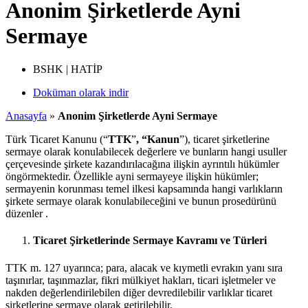
Anonim Şirketlerde Ayni
Sermaye
BSHK | HATİP
Doküman olarak indir
Anasayfa
»
Anonim Şirketlerde Ayni Sermaye
Türk Ticaret Kanunu (“
TTK
”
, “Kanun
”), ticaret şirketlerine
sermaye olarak konulabilecek değerlere ve bunların hangi usuller
çerçevesinde şirkete kazandırılacağına ilişkin ayrıntılı hükümler
öngörmektedir. Özellikle ayni sermayeye ilişkin hükümler;
sermayenin korunması temel ilkesi kapsamında hangi varlıkların
şirkete sermaye olarak konulabileceğini ve bunun prosedürünü
düzenler .
Ticaret Şirketlerinde Sermaye Kavramı ve Türleri
TTK m. 127 uyarınca; para, alacak ve kıymetli evrakın yanı sıra
taşınırlar, taşınmazlar, fikri mülkiyet hakları, ticari işletmeler ve
nakden değerlendirilebilen diğer devredilebilir varlıklar ticaret
şirketlerine sermaye olarak getirilebilir.