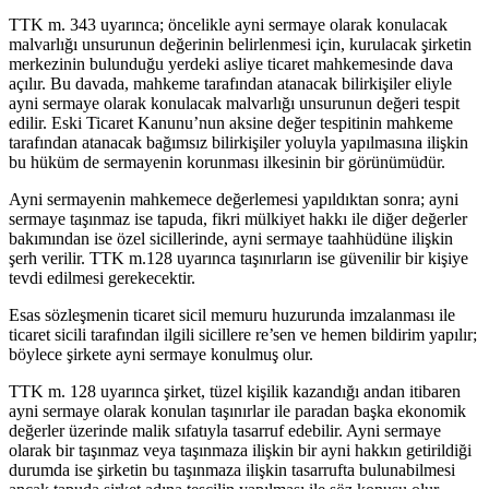
TTK m. 343 uyarınca; öncelikle ayni sermaye olarak konulacak
malvarlığı unsurunun değerinin belirlenmesi için, kurulacak şirketin
merkezinin bulunduğu yerdeki asliye ticaret mahkemesinde dava
açılır. Bu davada, mahkeme tarafından atanacak bilirkişiler eliyle
ayni sermaye olarak konulacak malvarlığı unsurunun değeri tespit
edilir. Eski Ticaret Kanunu’nun aksine değer tespitinin mahkeme
tarafından atanacak bağımsız bilirkişiler yoluyla yapılmasına ilişkin
bu hüküm de sermayenin korunması ilkesinin bir görünümüdür.
Ayni sermayenin mahkemece değerlemesi yapıldıktan sonra; ayni
sermaye taşınmaz ise tapuda, fikri mülkiyet hakkı ile diğer değerler
bakımından ise özel sicillerinde, ayni sermaye taahhüdüne ilişkin
şerh verilir. TTK m.128 uyarınca taşınırların ise güvenilir bir kişiye
tevdi edilmesi gerekecektir.
Esas sözleşmenin ticaret sicil memuru huzurunda imzalanması ile
ticaret sicili tarafından ilgili sicillere re’sen ve hemen bildirim yapılır;
böylece şirkete ayni sermaye konulmuş olur.
TTK m. 128 uyarınca şirket, tüzel kişilik kazandığı andan itibaren
ayni sermaye olarak konulan taşınırlar ile paradan başka ekonomik
değerler üzerinde malik sıfatıyla tasarruf edebilir. Ayni sermaye
olarak bir taşınmaz veya taşınmaza ilişkin bir ayni hakkın getirildiği
durumda ise şirketin bu taşınmaza ilişkin tasarrufta bulunabilmesi