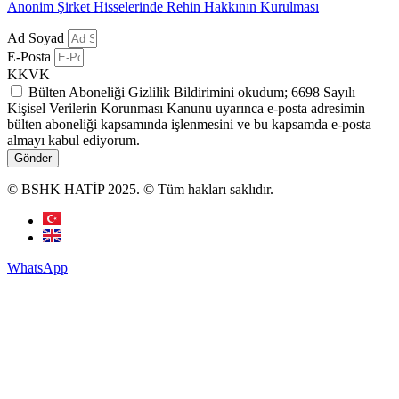
Anonim Şirket Hisselerinde Rehin Hakkının Kurulması
Ad Soyad
E-Posta
KKVK
Bülten Aboneliği Gizlilik Bildirimini okudum; 6698 Sayılı
Kişisel Verilerin Korunması Kanunu uyarınca e-posta adresimin
bülten aboneliği kapsamında işlenmesini ve bu kapsamda e-posta
almayı kabul ediyorum.
Gönder
© BSHK HATİP 2025. © Tüm hakları saklıdır.
WhatsApp