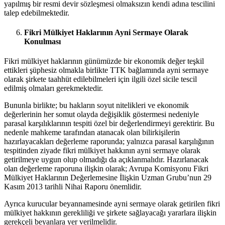
yapılmış bir resmi devir sözleşmesi olmaksızın kendi adına tescilini
talep edebilmektedir.
Fikri Mülkiyet Haklarının Ayni Sermaye Olarak
Konulması
Fikri mülkiyet haklarının günümüzde bir ekonomik değer teşkil
ettikleri şüphesiz olmakla birlikte TTK bağlamında ayni sermaye
olarak şirkete taahhüt edilebilmeleri için ilgili özel sicile tescil
edilmiş olmaları gerekmektedir.
Bununla birlikte; bu hakların soyut nitelikleri ve ekonomik
değerlerinin her somut olayda değişiklik göstermesi nedeniyle
parasal karşılıklarının tespiti özel bir değerlendirmeyi gerektirir. Bu
nedenle mahkeme tarafından atanacak olan bilirkişilerin
hazırlayacakları değerleme raporunda; yalnızca parasal karşılığının
tespitinden ziyade fikri mülkiyet hakkının ayni sermaye olarak
getirilmeye uygun olup olmadığı da açıklanmalıdır. Hazırlanacak
olan değerleme raporuna ilişkin olarak; Avrupa Komisyonu Fikri
Mülkiyet Haklarının Değerlemesine İlişkin Uzman Grubu’nun 29
Kasım 2013 tarihli Nihai Raporu önemlidir.
Ayrıca kurucular beyannamesinde ayni sermaye olarak getirilen fikri
mülkiyet hakkının gerekliliği ve şirkete sağlayacağı yararlara ilişkin
gerekçeli beyanlara yer verilmelidir.